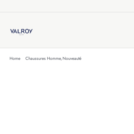
Passer
au
contenu
Home
Chaussures Homme
Nouveauté
réf : Wally-Hom