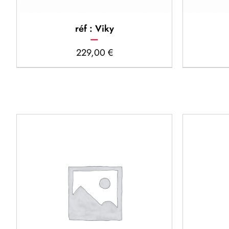
réf : Viky
229,00
€