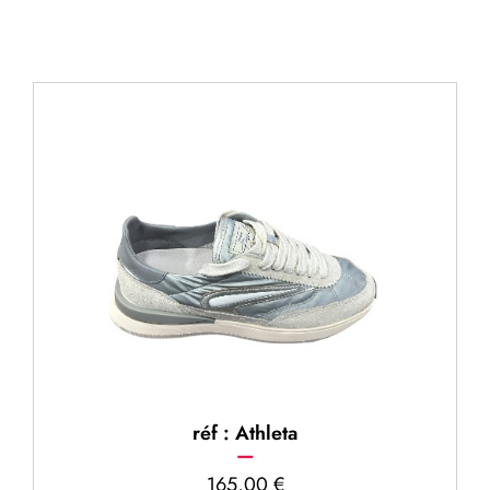
réf : Athleta
165,00
€