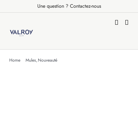
Passer
Une question ? Contactez-nous
au
contenu
Home
Mules
Nouveauté
réf : DQ051