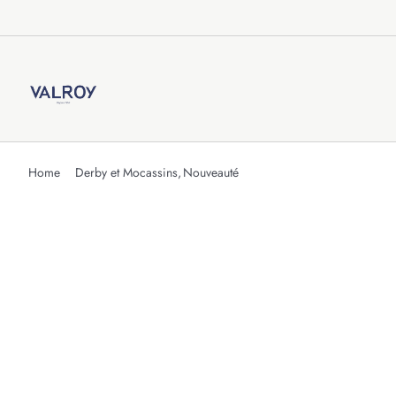
Passer
au
contenu
Home
Derby et Mocassins
Nouveauté
réf : Cari