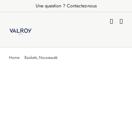
Passer
Une question ? Contactez-nous
au
contenu
Home
Baskets
Nouveauté
réf : Braga